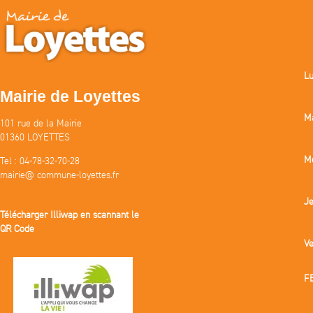
Lu
Mairie de Loyettes
M
101 rue de la Mairie
01360 LOYETTES
Me
Tel : 04-78-32-70-28
mairie@ commune-loyettes.fr
Je
Télécharger Illiwap en scannant le
QR Code
Ve
F