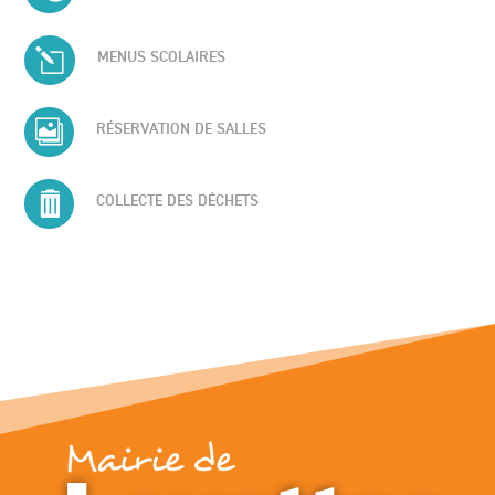
l
MENUS SCOLAIRES

RÉSERVATION DE SALLES

COLLECTE DES DÉCHETS