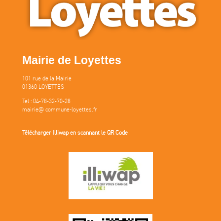
Mairie de Loyettes
101 rue de la Mairie
01360 LOYETTES
Tel : 04-78-32-70-28
mairie@ commune-loyettes.fr
Télécharger Illiwap en scannant le QR Code