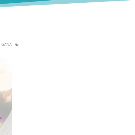
TISANAT ☯️