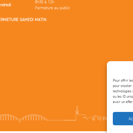
8h30 à 12h
ndredi
Fermeture au public
ERMETURE SAMEDI MATIN
Pour offrir l
pour stocker 
technologies 
ou les ID uni
avoir un effet
Ac