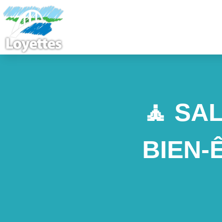
🧘 SA
BIEN-