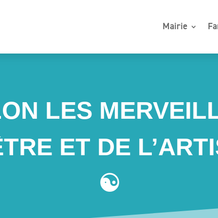
Mairie
Fa
LON LES MERVEIL
ÊTRE ET DE L’ART
☯️